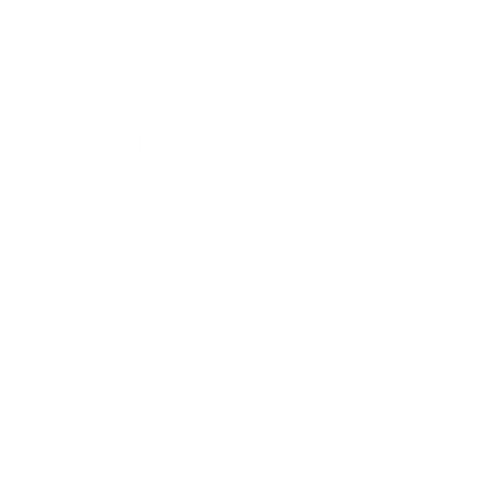
*
E-mailová adresa:
Text vašej správy...
*
Text vašej správy:
Príloha:
Príloha
*
povinné položky
*
Oboznámil som sa so
spracúvaním osobných údajov