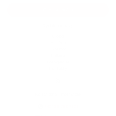
Google reCaptcha Response
Odoslať správu
Rýchle odkazy
O obci
História
Školstvo
Kultúra
Fotogaléria
Kontakty
Kontaktné informácie
+421 36 758 71 21