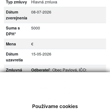
Typ zmluvy
Hlavná zmluva
Dátum
08-07-2026
zverejnenia
Suma s
5000
DPH*
Mena
€
Dátum
15-05-2026
uzavretia
Zmluvná
Odberateľ
: Obec Pavlová, IČO:
strana
00613711, Adresa: Pavlová 153, Mesto:
Pavlová, PSČ: 94359
Dodávateľ
: Nitriansky samosprávny kraj,
IČO: 37861298, Adresa: Rázusova
2915/2A, Mesto: Nitra, PSČ: 94901
Používame cookies
Prílohy
zmluva5292026unsk.pdf