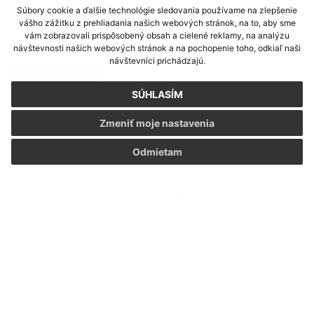
Súbory cookie a ďalšie technológie sledovania používame na zlepšenie
*
Uvedená cena je konečná. Ak je dodávateľ platcom
vášho zážitku z prehliadania našich webových stránok, na to, aby sme
vám zobrazovali prispôsobený obsah a cielené reklamy, na analýzu
DPH, cena je vrátane DPH.
návštevnosti našich webových stránok a na pochopenie toho, odkiaľ naši
návštevníci prichádzajú.
zoznam zmlúv
SÚHLASÍM
Generované portálom
Uradne.sk
Zmeniť moje nastavenia
Odmietam
Napíšte nám
Meno
Priezvisko
E-mailová adresa
*
Meno:
*
Priezvisko: