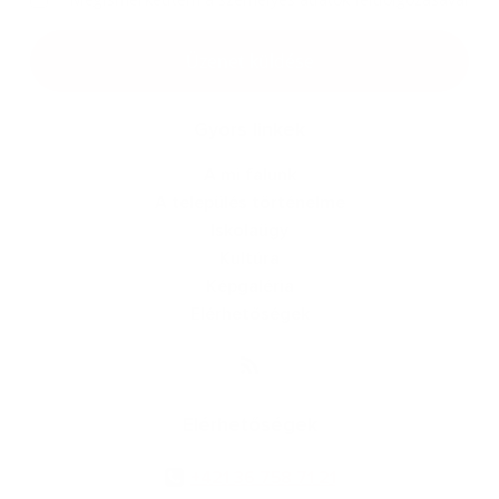
Google reCaptcha Response
Üzenet küldése
Gyors linkek
A mi falunk
A település történelme
Iskolaügy
Kultúra
Képgaléria
Elérhetőségek
Elérhetőségek
+421 36 758 71 21