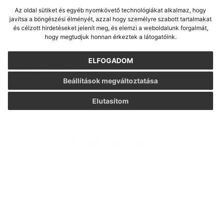
Az oldal sütiket és egyéb nyomkövető technológiákat alkalmaz, hogy
webex.sk
javítsa a böngészési élményét, azzal hogy személyre szabott tartalmakat
Ostrovského 2
és célzott hirdetéseket jelenít meg, és elemzi a weboldalunk forgalmát,
040 01 Košice
hogy megtudjuk honnan érkeztek a látogatóink.
Slovenská republika
ELFOGADOM
e-mail:
info@webex.sk
Beállítások megváltoztatása
Elutasítom
Írjon nekünk
Keresztnév
Vezetéknév
E-mail cím
*
Keresztnév:
*
Vezetéknév: