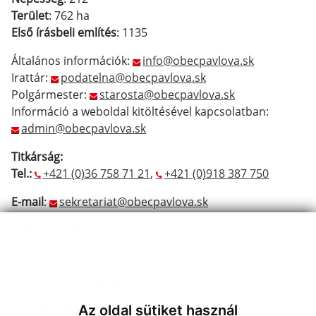
Terület
: 762 ha
Első írásbeli említés
: 1135
Általános információk:
info@obecpavlova.sk
Irattár:
podatelna@obecpavlova.sk
Polgármester:
starosta@obecpavlova.sk
Információ a weboldal kitöltésével kapcsolatban:
admin@obecpavlova.sk
Titkárság:
Tel.:
+421 (0)36 758 71 21
,
+421 (0)918 387 750
E-mail
:
sekretariat@obecpavlova.sk
Kompetenciák
:
A Garampáld község a Szlovák Köztársaság önálló
területi önkormányzat része és közigazgatási egysége,
amely önállóan gyakorolja önkormányzati hatáskörét.
Technikai weboldal üzemeltető:
Az oldal sütiket használ