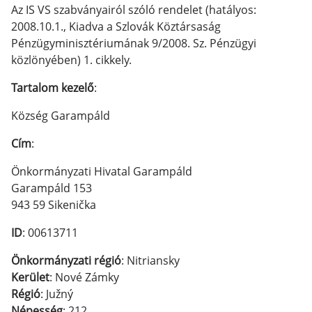
Az IS VS szabványairól szóló rendelet (hatályos:
2008.10.1., Kiadva a Szlovák Köztársaság
Pénzügyminisztériumának 9/2008. Sz. Pénzügyi
közlönyében) 1. cikkely.
Tartalom kezelő
:
Község Garampáld
Cím
:
Önkormányzati Hivatal Garampáld
Garampáld 153
943 59 Sikenička
ID
: 00613711
Önkormányzati régió
: Nitriansky
Kerület
: Nové Zámky
Régió
: Južný
Népesség
: 212