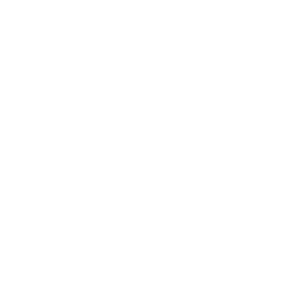
*
E-mail cím:
Üzenetének szövege...
*
Üzenetének szövege:
Melléklet:
Melléklet
*
kötelező elemek
*
Megismerkedtem a
személyes adatok feldolgozásával