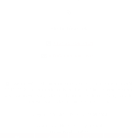
Elérhetőségek
+421 36 758 71 21
info@obecpavlova.sk
jusson a legfrissebb információkhoz az RSS csatornánkon keresztűl
,
ECHELON 2 tartalomkezelő rendszer,
Honlap térkép
,
Internetes portál
,
webhosting
,
webex.digital, s.r.o.
,
doménnevek
,
doménnév regisztráció
,
cég webex.digital, s.r.o.
,
műszaki üzemeltető
A legutolsó frissítés időpontja:
26.05.2026
Nyomtatás
|
Hozzáférési nyilatkozat
Szerzői jogok
|
Sütikk