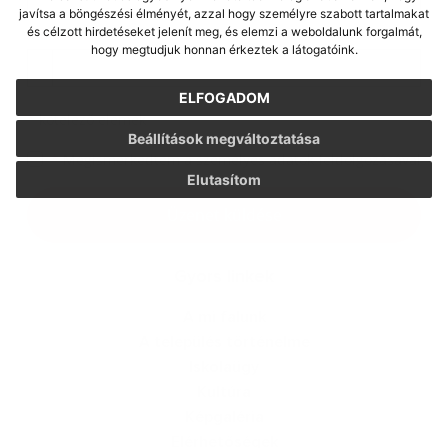
javítsa a böngészési élményét, azzal hogy személyre szabott tartalmakat
és célzott hirdetéseket jelenít meg, és elemzi a weboldalunk forgalmát,
Melléklet:
hogy megtudjuk honnan érkeztek a látogatóink.
Melléklet
ELFOGADOM
*
kötelező elemek
Beállítások megváltoztatása
*
Megismerkedtem a
személyes adatok feldolgozásával
Elutasítom
Google reCaptcha Response
Üzenet küldése
Gyors linkek
A mi falunk
A település történelme
Iskolaügy
Kultúra
Képgaléria
Elérhetőségek