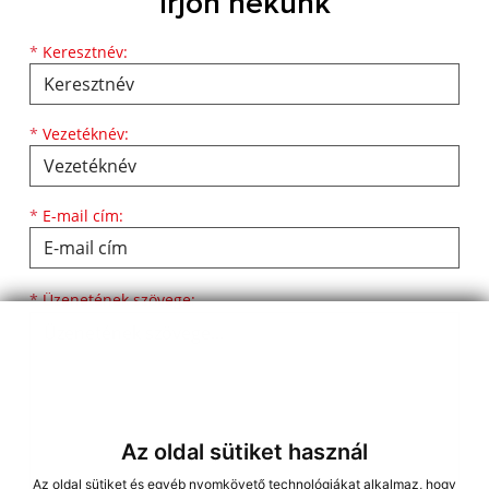
Írjon nekünk
Keresztnév
Vezetéknév
E-mail cím
*
Keresztnév:
*
Vezetéknév:
*
E-mail cím:
Üzenetének szövege...
*
Üzenetének szövege:
Az oldal sütiket használ
Az oldal sütiket és egyéb nyomkövető technológiákat alkalmaz, hogy