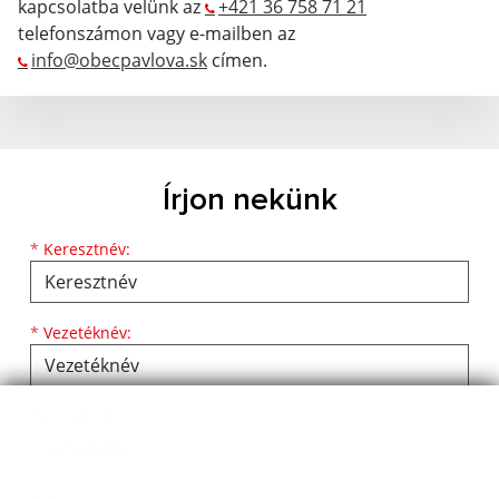
kapcsolatba velünk az
+421 36 758 71 21
telefonszámon vagy e-mailben az
info@obecpavlova.sk
címen.
Írjon nekünk
Keresztnév
Vezetéknév
E-mail cím
*
Keresztnév:
*
Vezetéknév:
*
E-mail cím: