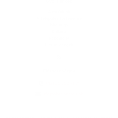
Gyors linkek
A mi falunk
A település történelme
Iskolaügy
Kultúra
Képgaléria
Elérhetőségek
Elérhetőségek
+421 36 758 71 21
info@obecpavlova.sk