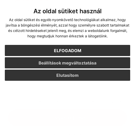
Üzenetének szövege...
*
Üzenetének szövege:
Az oldal sütiket használ
Az oldal sütiket és egyéb nyomkövető technológiákat alkalmaz, hogy
javítsa a böngészési élményét, azzal hogy személyre szabott tartalmakat
és célzott hirdetéseket jelenít meg, és elemzi a weboldalunk forgalmát,
hogy megtudjuk honnan érkeztek a látogatóink.
ELFOGADOM
Beállítások megváltoztatása
Melléklet:
Melléklet
Elutasítom
*
kötelező elemek
*
Megismerkedtem a
személyes adatok feldolgozásával
Google reCaptcha Response
Üzenet küldése