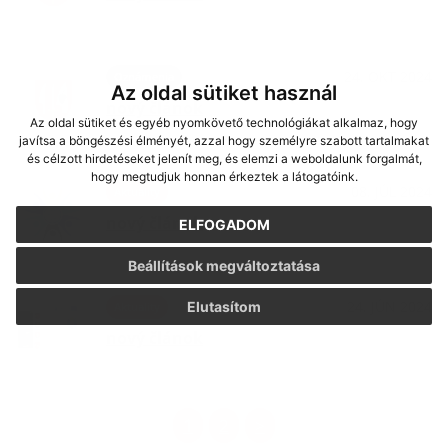
24. OKT 2024
Oznámenia
Az oldal sütiket használ
nový článok
Az oldal sütiket és egyéb nyomkövető technológiákat alkalmaz, hogy
javítsa a böngészési élményét, azzal hogy személyre szabott tartalmakat
és célzott hirdetéseket jelenít meg, és elemzi a weboldalunk forgalmát,
hogy megtudjuk honnan érkeztek a látogatóink.
08. JÚL 2024
Aktuality
nový článok
ELFOGADOM
Beállítások megváltoztatása
24. JÚN 2024
Elutasítom
Aktuality
nový článok
1
2
>