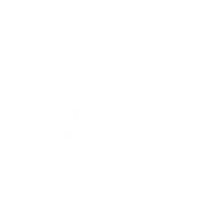
Iskolaügy
Kultúra
Képgaléria
Elérhetőségek
Elérhetőségek
+421 36 758 71 21
info@obecpavlova.sk
jusson a legfrissebb információkhoz az RSS csatornánkon keresztűl
,
ECHELON 2 tartalomkezelő rendszer,
Honlap térkép
,
Internetes portál
,
webhosting
,
webex.digital, s.r.o.
,
doménnevek
,
doménnév regisztráció
,
cég webex.digital, s.r.o.
,
műszaki üzemeltető