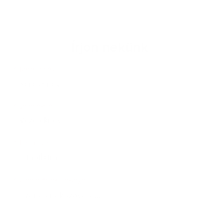
Írjon nekünk
Keresztnév
Vezetéknév
E-mail cím
*
Keresztnév:
*
Vezetéknév:
*
E-mail cím:
Üzenetének szövege...
*
Üzenetének szövege: