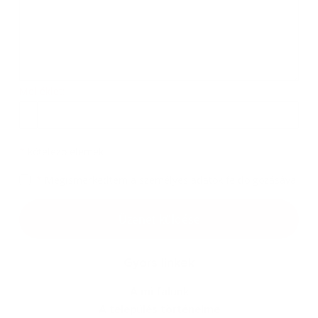
Melléklet:
Melléklet
*
kötelező elemek
*
Megismerkedtem a
személyes adatok feldolgozásával
Google reCaptcha Response
Üzenet küldése
Gyors linkek
A mi falunk
A település történelme