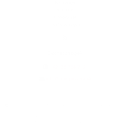
Iskolaügy
Kultúra
Képgaléria
Elérhetőségek
Elérhetőségek
+421 36 758 71 21
info@obecpavlova.sk
jusson a legfrissebb információkhoz az RSS csatornánkon keresztűl
,
ECHELON 2 tartalomkezelő rendszer,
Honlap térkép
,
Internetes portál
,
webhosting
,
webex.digital, s.r.o.
,
doménnevek
,
doménnév regisztráció
,
cég webex.digital, s.r.o.
,
műszaki üzemeltető