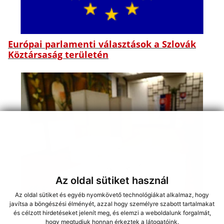
Európai parlamenti választások a Szlovák
Köztársaság területén
Az oldal sütiket használ
Az oldal sütiket és egyéb nyomkövető technológiákat alkalmaz, hogy
Referendum 2023
javítsa a böngészési élményét, azzal hogy személyre szabott tartalmakat
és célzott hirdetéseket jelenít meg, és elemzi a weboldalunk forgalmát,
hogy megtudjuk honnan érkeztek a látogatóink.