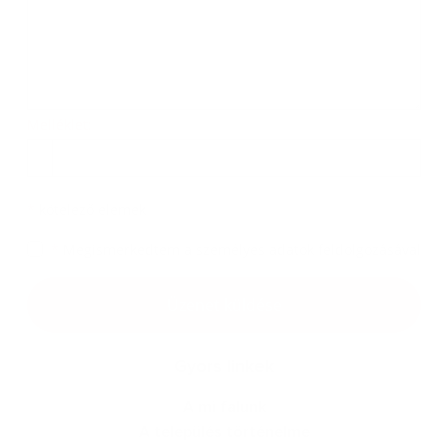
Melléklet:
Melléklet
*
kötelező elemek
*
Megismerkedtem a
személyes adatok feldolgozásával
Google reCaptcha Response
Üzenet küldése
Gyors linkek
A mi falunk
A település történelme