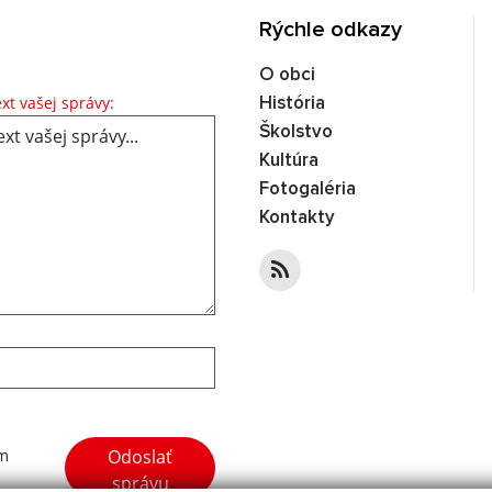
Rýchle odkazy
O obci
Text vašej správy...
xt vašej správy:
História
Školstvo
Kultúra
Fotogaléria
Kontakty
Google reCaptcha Response
Odoslať
ím
správu