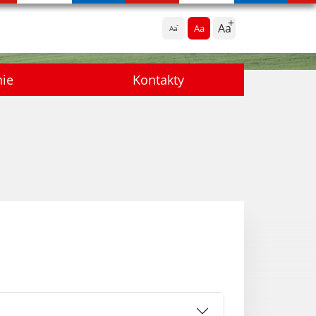
Aa
Aa
Aa
nie
Kontakty