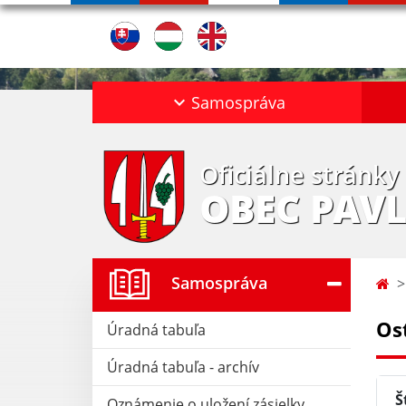
Samospráva
Oficiálne stránky
OBEC PAV
Samospráva
Os
Úradná tabuľa
Úradná tabuľa - archív
Š
Oznámenie o uložení zásielky