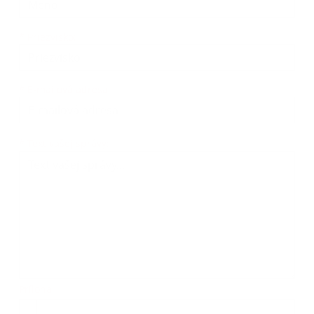
*
Priezvisko:
*
E-mailová adresa:
Text vašej správy...
*
Text vašej správy:
Príloha:
Príloha