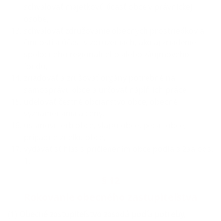
schvaľovať majetkovú účasť obce v právnickej
osobe,
schvaľovať združovanie obecných prostriedkov a
činností a účasť v združeniach, ako aj zriadenie
spoločného regionálneho alebo záujmového
fondu,
zriaďovať a zrušovať orgány potrebné na
samosprávu obce a určovať náplň ich práce,
udeľovať čestné občianstvo obce, obecné
vyznamenania a ceny,
ustanoviť erb obce, vlajku obce, pečať obce,
prípadne znelku obce,
vydávať súhlas s pričlenením obce podľa § 2aa ods.
1.
§ 12
Rokovanie obecného zastupiteľstva
(1)
Obecné zastupiteľstvo zasadá podľa potreby,