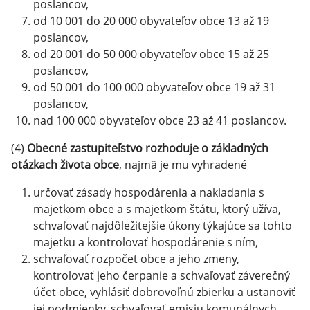
poslancov,
od 10 001 do 20 000 obyvateľov obce 13 až 19
poslancov,
od 20 001 do 50 000 obyvateľov obce 15 až 25
poslancov,
od 50 001 do 100 000 obyvateľov obce 19 až 31
poslancov,
nad 100 000 obyvateľov obce 23 až 41 poslancov.
(4)
Obecné zastupiteľstvo rozhoduje o základných
otázkach života obce
, najmä je mu vyhradené
určovať zásady hospodárenia a nakladania s
majetkom obce a s majetkom štátu, ktorý užíva,
schvaľovať najdôležitejšie úkony týkajúce sa tohto
majetku a kontrolovať hospodárenie s ním,
schvaľovať rozpočet obce a jeho zmeny,
kontrolovať jeho čerpanie a schvaľovať záverečný
účet obce, vyhlásiť dobrovoľnú zbierku a ustanoviť
jej podmienky, schvaľovať emisiu komunálnych