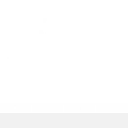
Kontaktné informácie
+421 36 758 71 21
info@obecpavlova.sk
využite možnosť získavania aktuálnych informácií s využitím RSS
,
CMS systém (redakčný) systém ECHELON 2,
Mapa stránok
,
web portál
,
webhosting
,
webex.digital, s.r.o.
,
domény
,
registrácia domény
,
spoločnosť webex.digital, s.r.o.
,
technický prevádzkovateľ
Posledná aktualizácia:
26.05.2026
Vytlačiť stránku
|
Vyhlásenie o prístupnosti
Autorské práva
|
Cookies
.
.
.
.
.
.
webdesign
|