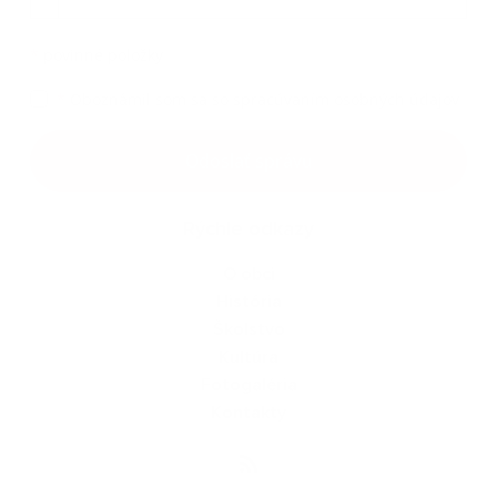
*
povinné položky
*
Oboznámil som sa so
spracúvaním osobných údajov
Google reCaptcha Response
Odoslať správu
Rýchle odkazy
O obci
História
Školstvo
Kultúra
Fotogaléria
Kontakty