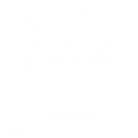
Komisie sú zložené z poslancov a z ďalších osôb
zvolených obecným zastupiteľstvom.
Zloženie a úlohy komisií vymedzuje obecné
zastupiteľstvo.
Členovi komisie, ktorý nie je poslanec, možno
poskytnúť odmenu v kalendárnom roku najviac
jednu polovicu mesačného platu starostu bez
zvýšenia podľa príslušnej platovej skupiny;13) to sa
vzťahuje aj na člena výboru mestskej časti, ktorý
nie je poslanec.
Napíšte nám
Meno
Priezvisko
E-mailová adresa
*
Meno: