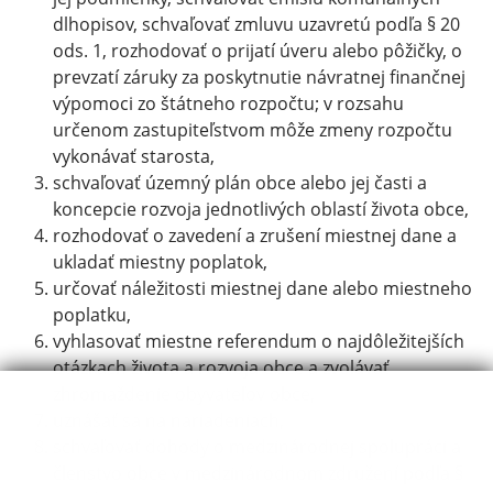
dlhopisov, schvaľovať zmluvu uzavretú podľa § 20
ods. 1, rozhodovať o prijatí úveru alebo pôžičky, o
prevzatí záruky za poskytnutie návratnej finančnej
výpomoci zo štátneho rozpočtu; v rozsahu
určenom zastupiteľstvom môže zmeny rozpočtu
vykonávať starosta,
schvaľovať územný plán obce alebo jej časti a
koncepcie rozvoja jednotlivých oblastí života obce,
rozhodovať o zavedení a zrušení miestnej dane a
ukladať miestny poplatok,
určovať náležitosti miestnej dane alebo miestneho
poplatku,
vyhlasovať miestne referendum o najdôležitejších
otázkach života a rozvoja obce a zvolávať
zhromaždenie obyvateľov obce,
uznášať sa na nariadeniach,
schvaľovať dohody o medzinárodnej spolupráci a
členstvo obce v medzinárodnom združení podľa §