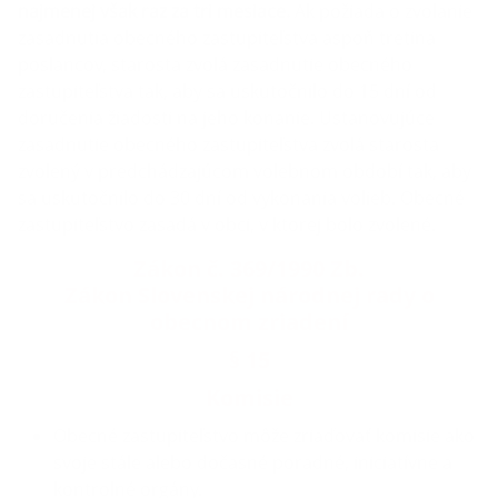
najmenej však raz za tri mesiace.
Ak požiada o zvolanie
zasadnutia obecného zastupiteľstva aspoň tretina
poslancov, starosta zvolá zasadnutie obecného
zastupiteľstva tak, aby sa uskutočnilo do 15 dní od
doručenia žiadosti na jeho konanie. Ustanovujúce
zasadnutie obecného zastupiteľstva zvolá starosta
zvolený v predchádzajúcom volebnom období tak, aby
sa uskutočnilo do 30 dní od vykonania volieb. Obecné
zastupiteľstvo zasadá v obci, v ktorej bolo zvolené.
Zákon č. 369/1990 Zb.
Zákon Slovenskej národnej rady o
obecnom zriadení
§ 15
Komisie
Obecné zastupiteľstvo môže zriaďovať komisie ako
svoje stále alebo dočasné poradné, iniciatívne a
kontrolné orgány.