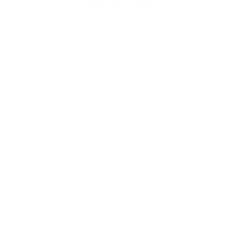
Napíšte nám
Meno
Priezvisko
E-mailová adresa
*
Meno:
*
Priezvisko:
*
E-mailová adresa:
Text vašej správy...
*
Text vašej správy: