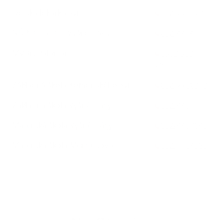
Detská lekárka Svit
052/7755730
NÚPTCHaHCH Vyšné Hágy
052/4414111
MVDr. Palár Ján
0903 903
789
Základná škola Komenského Svit
052/7756313
Základná škola Vyšné Hágy
052/4497717
Materská škola Vyšné Hágy
052/4497845
Materská škola Mengusovce
052/7754985