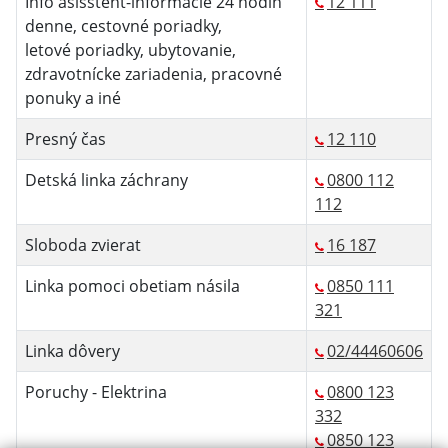
Info asisstent-informácie 24 hodín
12 111
denne, cestovné poriadky,
letové poriadky, ubytovanie,
zdravotnícke zariadenia, pracovné
ponuky a iné
Presný čas
12 110
Detská linka záchrany
0800 112
112
Sloboda zvierat
16 187
Linka pomoci obetiam násila
0850 111
321
Linka dôvery
02/44460606
Poruchy - Elektrina
0800 123
332
0850 123