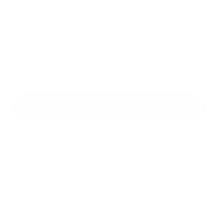
Príloha:
Príloha
*
povinné položky
*
Oboznámil som sa so
spracúvaním osobných údajov
Google reCaptcha Response
Odoslať správu
Rýchle odkazy
O obci
História
Školstvo
Kultúra
Fotogaléria
Kontakty