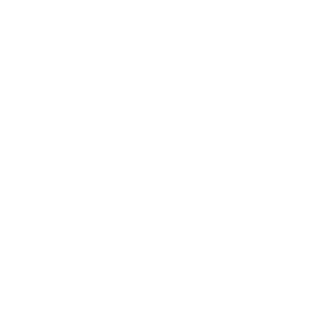
Matričný úrad Poprad
052/7167243
Daňový úrad Svit
052/7115110
Ev.a.v.cirkev Mengusovce
052/7754017
Bratská jednota baptistov - Ján
0903 604
Handzuš
438
Rímsko-katolícka cirkev
0905 859
046
Poľnohospodárske družstvo
052/7754868
Mengusovce
Technické služby mesta Svit
052/7756268
Nemocnica Poprad
052/7125111
MUDr. Bajtoš Ivor - obvodný lekár
052/7757530
Svit