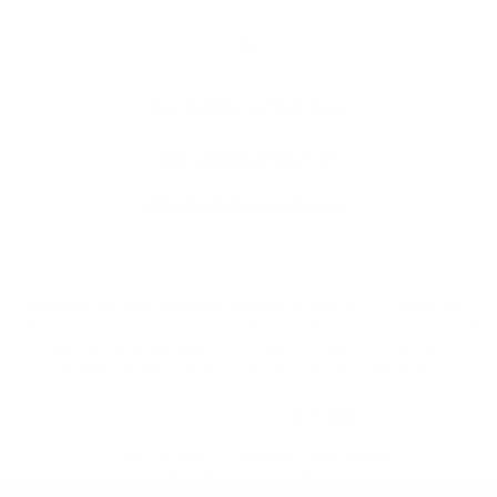
Kontaktné informácie
+421 36 758 71 21
info@obecpavlova.sk
využite možnosť získavania aktuálnych informácií s využitím RSS
,
CMS systém (redakčný) systém ECHELON 2,
Mapa stránok
,
web portál
,
webhosting
,
webex.digital, s.r.o.
,
domény
,
registrácia domény
,
spoločnosť webex.digital, s.r.o.
,
technický prevádzkovateľ
Posledná aktualizácia:
26.05.2026
Vytlačiť stránku
|
Vyhlásenie o prístupnosti
Autorské práva
|
Cookies