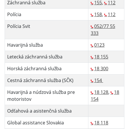
Záchranná služba
155
,
112
Polícia
158
,
112
Polícia Svit
052/77 55
333
Havarijná služba
0123
Letecká záchranná služba
18 155
Horská záchranná služba
18 300
Cestná záchranná služba (SČK)
154
Havarijná a núdzová služba pre
18 128
,
18
motoristov
154
Odťahová a asistenčná služba
Global assistance Slovakia
18 118