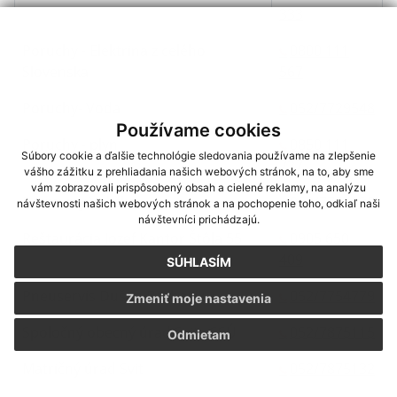
333
Poruchy - Elektrina z celého
0800 111
Slovenska
567
Poruchy- Voda
052/7729548
Používame cookies
Poruchy - plyn
0850 111
Súbory cookie a ďalšie technológie sledovania používame na zlepšenie
727
vášho zážitku z prehliadania našich webových stránok, na to, aby sme
vám zobrazovali prispôsobený obsah a cielené reklamy, na analýzu
Potraviny Velička
052/7754035
návštevnosti našich webových stránok a na pochopenie toho, odkiaľ naši
návštevníci prichádzajú.
Reštaurácia Jozef Kantor Štôla 55
0905 650
409
SÚHLASÍM
Pneuservis Dušan Bachorík
052/7754779
Zmeniť moje nastavenia
Spoločný obecný úrad Svit - SSÚ
052/7875115
Odmietam
Matričný úrad Svit
052/7875132