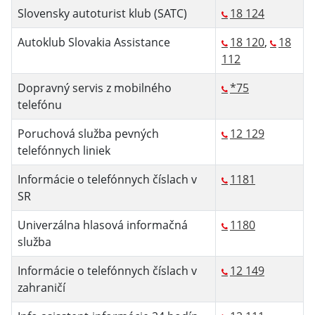
Slovensky autoturist klub (SATC)
18 124
Autoklub Slovakia Assistance
18 120
,
18
112
Dopravný servis z mobilného
*75
telefónu
Poruchová služba pevných
12 129
telefónnych liniek
Informácie o telefónnych číslach v
1181
SR
Univerzálna hlasová informačná
1180
služba
Informácie o telefónnych číslach v
12 149
zahraničí