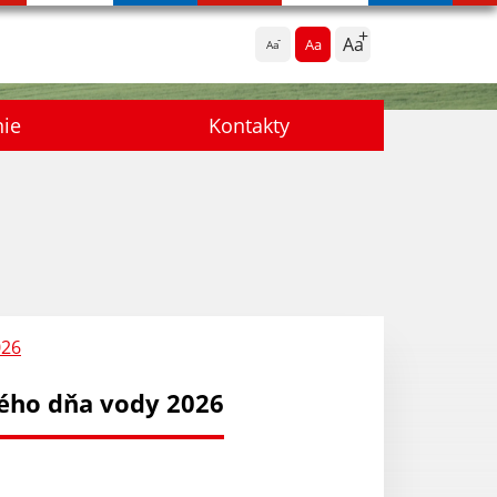
Aa
Aa
Aa
nie
Kontakty
026
vého dňa vody 2026