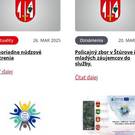
tuality
26. MAR 2025
Oznámenia
20. MAR
oriadne núdzové
Policajný zbor v Štúrove
trenia
mladých záujemcov do
služby.
ť ďalej
Čítať ďalej