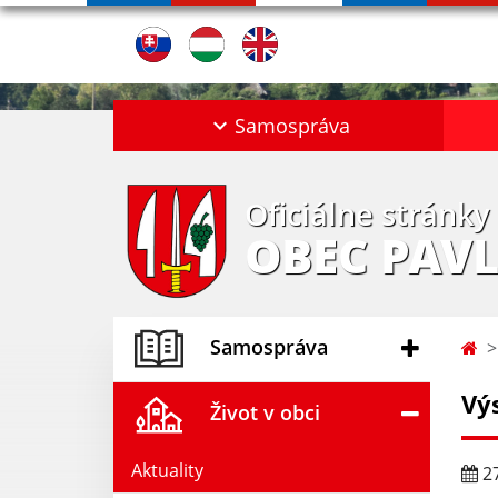
Samospráva
Oficiálne stránky
OBEC PAV
Samospráva
Vý
Život v obci
Aktuality
27