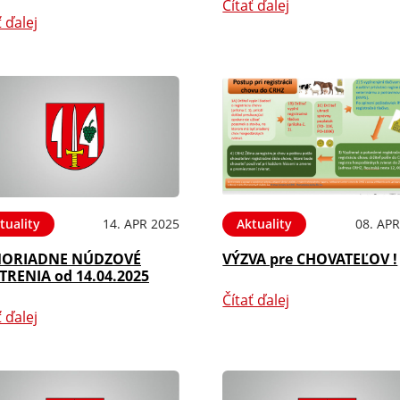
Čítať ďalej
ť ďalej
tuality
14. APR 2025
Aktuality
08. APR
ORIADNE NÚDZOVÉ
VÝZVA pre CHOVATEĽOV !
TRENIA od 14.04.2025
Čítať ďalej
ť ďalej