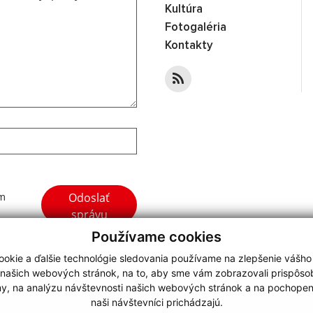
Kultúra
Fotogaléria
Kontakty
Google reCaptcha Response
Odoslať
ím
správu
Používame cookies
okie a ďalšie technológie sledovania používame na zlepšenie vášho
 našich webových stránok, na to, aby sme vám zobrazovali prispôs
my, na analýzu návštevnosti našich webových stránok a na pochopeni
webdesign
|
naši návštevníci prichádzajú.
.
,