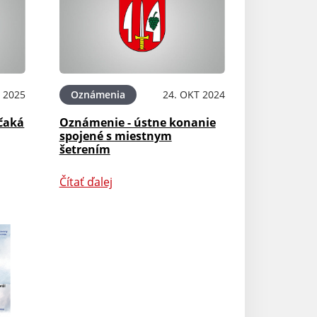
 2025
Oznámenia
24. OKT 2024
 čaká
Oznámenie - ústne konanie
spojené s miestnym
šetrením
Čítať ďalej