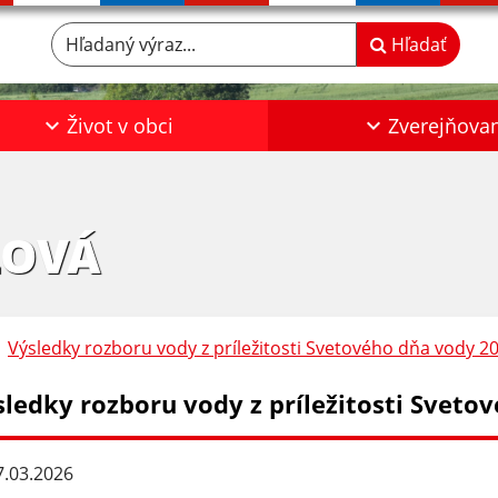
Hľadaný výraz...
Hľadať
Život v obci
Zverejňova
LOVÁ
Výsledky rozboru vody z príležitosti Svetového dňa vody 2
sledky rozboru vody z príležitosti Sveto
.03.2026