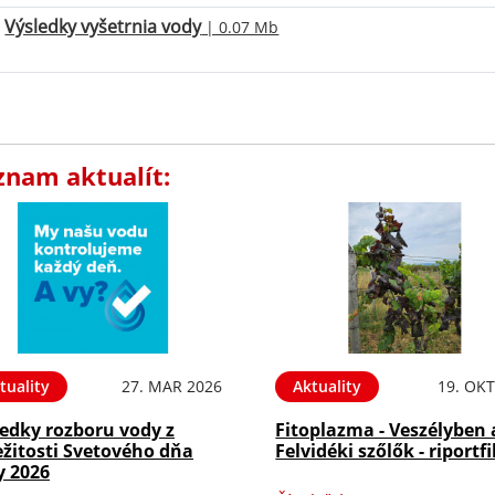
Výsledky vyšetrnia vody
| 0.07 Mb
znam aktualít:
tuality
27. MAR 2026
Aktuality
19. OKT
ledky rozboru vody z
Fitoplazma - Veszélyben 
ežitosti Svetového dňa
Felvidéki szőlők - riportf
y 2026