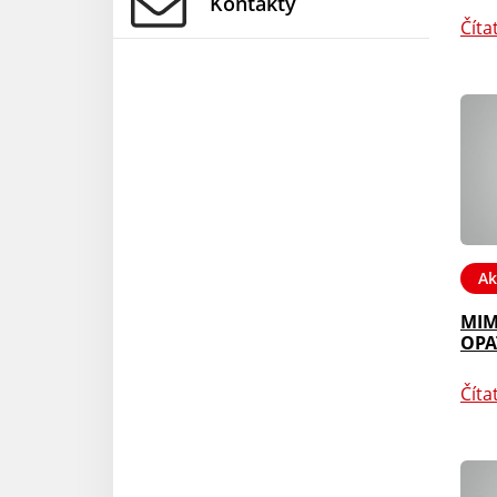
Kontakty
Číta
Ak
MIM
OPA
Číta