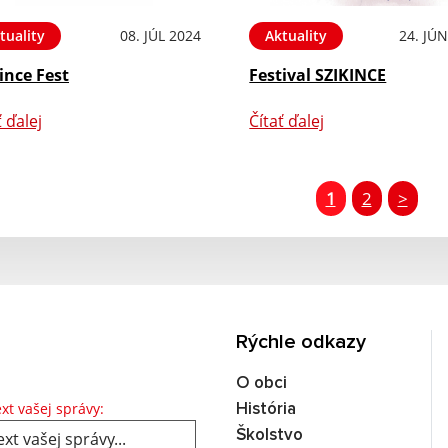
tuality
08. JÚL 2024
Aktuality
24. JÚ
ince Fest
Festival SZIKINCE
ť ďalej
Čítať ďalej
1
2
>
Rýchle odkazy
O obci
Text vašej správy...
xt vašej správy:
História
Školstvo