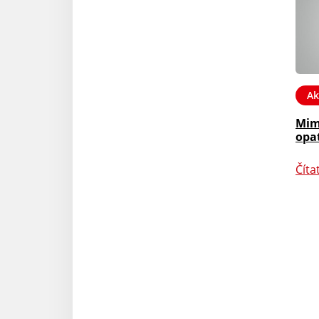
Ak
Mim
opa
Číta