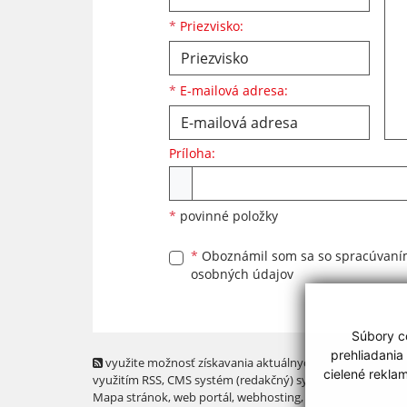
*
Priezvisko:
*
E-mailová adresa:
Príloha:
Príloha
*
povinné položky
*
Oboznámil som sa so
spracúvan
osobných údajov
Súbory co
prehliadania
využite možnosť získavania aktuálnych informácií s
cielené rekla
využitím RSS
, CMS systém (redakčný) systém ECHELON 2,
Mapa stránok
,
web portál
,
webhosting
,
webex.digital, s.r.o