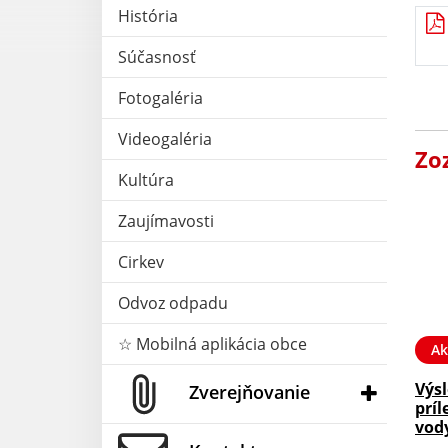
História
Súčasnosť
Fotogaléria
Videogaléria
Zo
Kultúra
Zaujímavosti
Cirkev
Odvoz odpadu
☆ Mobilná aplikácia obce
Ak
Výs
Zverejňovanie
príl
vod