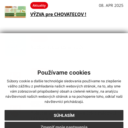
08. APR 2025
Aktuality
VÝZVA pre CHOVATEĽOV !
28. MAR 2025
Aktuality
Rozbor studničnej vody
26. MAR 2025
Aktuality
Používame cookies
Mimoriadne núdzové opatrenia
Súbory cookie a ďalšie technológie sledovania používame na zlepšenie
vášho zážitku z prehliadania našich webových stránok, na to, aby sme
vám zobrazovali prispôsobený obsah a cielené reklamy, na analýzu
návštevnosti našich webových stránok a na pochopenie toho, odkiaľ naši
návštevníci prichádzajú.
20. MAR 2025
Oznámenia
Policajný zbor v Štúrove čaká mladých
SÚHLASÍM
záujemcov do služby.
Zmeniť moje nastavenia