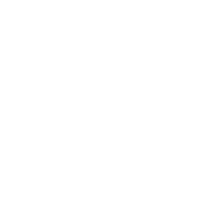
Napíšte nám
Meno
Priezvisko
E-mailová adresa
*
Meno:
*
Priezvisko:
*
E-mailová adresa:
Text vašej správy...
*
Text vašej správy: