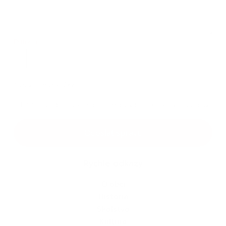
Príloha:
Príloha
*
povinné položky
*
Oboznámil som sa so
spracúvaním osobných údajov
Google reCaptcha Response
Odoslať správu
Rýchle odkazy
O obci
História
Školstvo
Kultúra