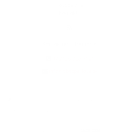
Fotogaléria
Kontakty
Kontaktné informácie
+421 36 758 71 21
info@obecpavlova.sk
využite možnosť získavania aktuálnych informácií s využitím RSS
,
CMS systém (redakčný) systém ECHELON 2,
Mapa stránok
,
web portál
,
webhosting
,
webex.digital, s.r.o.
,
domény
,
registrácia domény
,
spoločnosť webex.digital, s.r.o.
,
technický prevádzkovateľ
Posledná aktualizácia:
26.05.2026