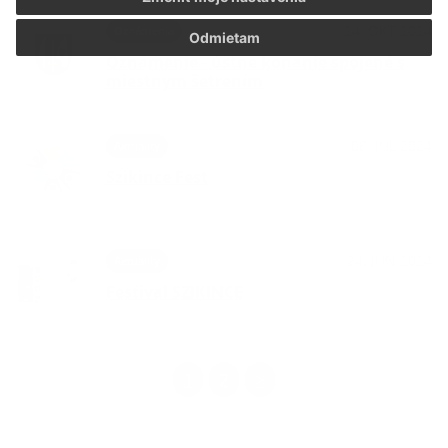
24. OKT 2024
Oznámenia
Odmietam
Oznámenie - ústne konanie spojené s
miestnym šetrením
08. JÚL 2024
Aktuality
Szikince Fest
24. JÚN 2024
Aktuality
Festival SZIKINCE
1
2
>